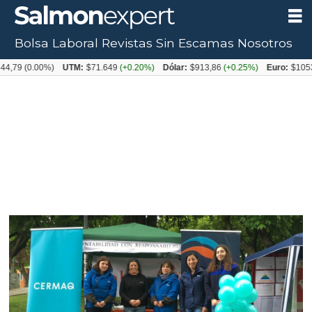
Bolsa Laboral
Revistas
Sin Escamas
Nosotros
(0.00%)
UTM:
$71.649
(+0.20%)
Dólar:
$913,86
(+0.25%)
Euro:
$1053,08
(-