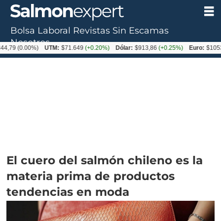
Bolsa Laboral
Revistas
Sin Escamas
Nosotros
0.00%)
UTM:
$71.649
(+0.20%)
Dólar:
$913,86
(+0.25%)
Euro:
$1053,08
(-0
El cuero del salmón chileno es la
materia prima de productos
tendencias en moda