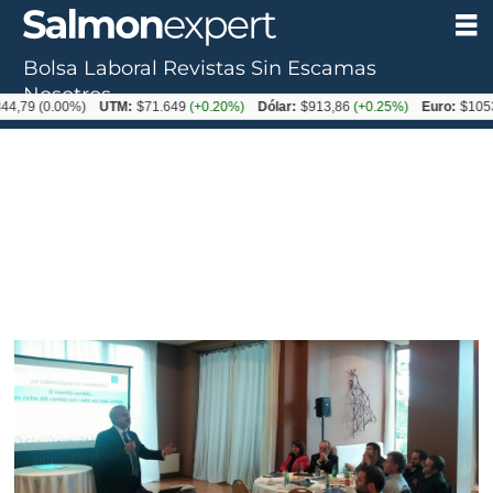
Bolsa Laboral
Revistas
Sin Escamas
Nosotros
0.00%)
UTM:
$71.649
(+0.20%)
Dólar:
$913,86
(+0.25%)
Euro:
$1053,08
(-