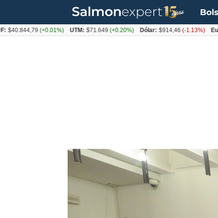
Bols
.844,79
(+0.01%)
UTM:
$71.649
(+0.20%)
Dólar:
$914,46
(-1.13%)
Euro:
$1