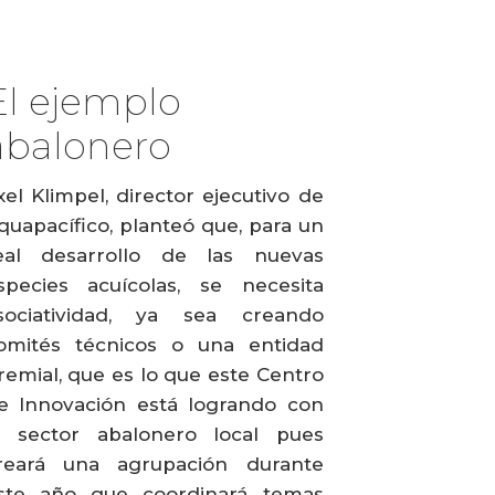
El ejemplo
abalonero
xel Klimpel, director ejecutivo de
quapacífico, planteó que, para un
eal desarrollo de las nuevas
species acuícolas, se necesita
sociatividad, ya sea creando
omités técnicos o una entidad
remial, que es lo que este Centro
e Innovación está logrando con
l sector abalonero local pues
reará una agrupación durante
ste año que coordinará temas