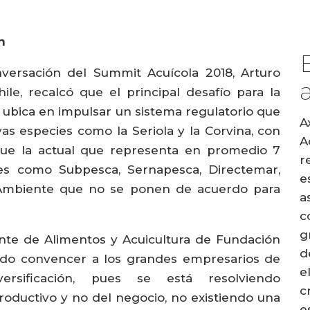
n
versación del Summit Acuícola 2018, Arturo
le, recalcó que el principal desafío para la
e ubica en impulsar un sistema regulatorio que
A
vas especies como la Seriola y la Corvina, con
A
ue la actual que representa en promedio 7
r
nes como Subpesca, Sernapesca, Directemar,
e
 Ambiente que no se ponen de acuerdo para
a
c
g
ente de Alimentos y Acuicultura de Fundación
d
rado convencer a los grandes empresarios de
e
rsificación, pues se está resolviendo
c
ductivo y no del negocio, no existiendo una
e