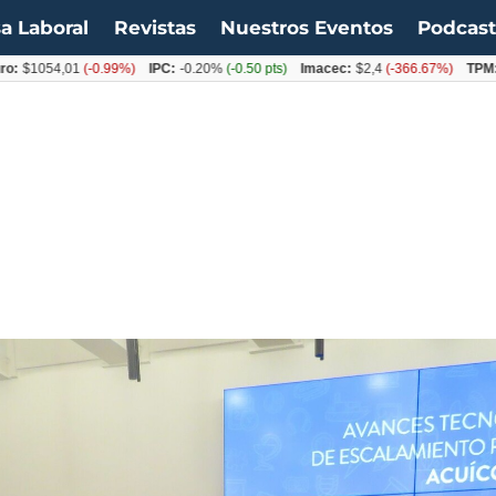
a Laboral
Revistas
Nuestros Eventos
Podcas
054,01
(-0.99%)
IPC:
-0.20%
(-0.50 pts)
Imacec:
$2,4
(-366.67%)
TPM:
4.50