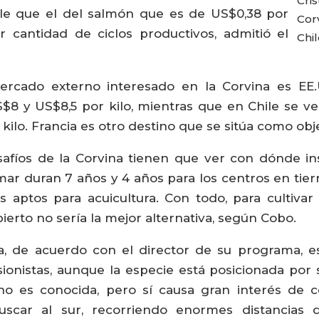
Cri
ble que el del salmón que es de US$0,38 por
Cor
r cantidad de ciclos productivos, admitió el
Chil
mercado externo interesado en la Corvina es EE.
$8 y US$8,5 por kilo, mientras que en Chile se ve
 kilo. Francia es otro destino que se sitúa como obje
esafíos de la Corvina tienen que ver con dónde ins
r duran 7 años y 4 años para los centros en tie
 aptos para acuicultura. Con todo, para cultiva
bierto no sería la mejor alternativa, según Cobo.
na, de acuerdo con el director de su programa, 
ionistas, aunque la especie está posicionada por 
 no es conocida, pero sí causa gran interés de
buscar al sur, recorriendo enormes distancias