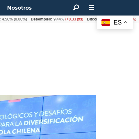
t
Nosotros
%
(0.00%)
Desempleo:
9.44%
(+0.33 pts)
Bitcoin:
$62.760,11
(-1.74%)
UF:
$
ES