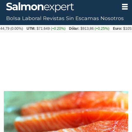
Bolsa Laboral
Revistas
Sin Escamas
Nosotros
9
(0.00%)
UTM:
$71.649
(+0.20%)
Dólar:
$913,86
(+0.25%)
Euro:
$1053,08
(