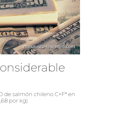
considerable
m D de salmón chileno C+F* en
,68 por kg).