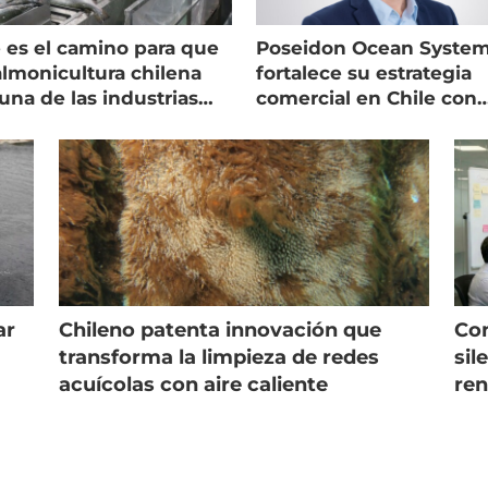
 es el camino para que
Poseidon Ocean Syste
almonicultura chilena
fortalece su estrategia
una de las industrias
comercial en Chile con
 seguras
nuevo gerente
ar
Chileno patenta innovación que
Con
s
transforma la limpieza de redes
sil
acuícolas con aire caliente
ren