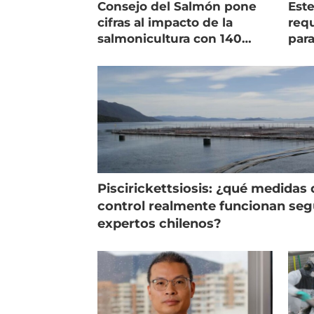
Consejo del Salmón pone
Est
cifras al impacto de la
requ
salmonicultura con 140
para
indicadores
pec
Piscirickettsiosis: ¿qué medidas 
control realmente funcionan se
expertos chilenos?