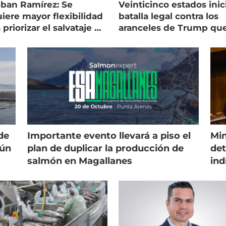
eban Ramírez: Se
Veinticinco estados inic
iere mayor flexibilidad
batalla legal contra los
 priorizar el salvataje de
aranceles de Trump qu
es
golpean al salmón
de
Importante evento llevará a piso el
Min
gún
plan de duplicar la producción de
det
salmón en Magallanes
ind