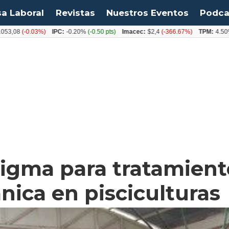
sa Laboral
Revistas
Nuestros Eventos
Podca
(-0.03%)
IPC:
-0.20%
(-0.50 pts)
Imacec:
$2,4
(-366.67%)
TPM:
4.50%
(0.00
igma para tratamient
nica en pisciculturas