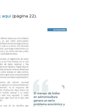
k
aquí
(página 22).