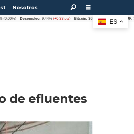
st
Nosotros
%)
Desempleo:
9.44%
(+0.33 pts)
Bitcoin:
$64.600,08
(+2.93%)
UF:
$40.844
ES
o de efluentes