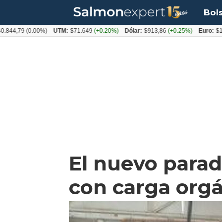
Bol
9
(0.00%)
UTM:
$71.649
(+0.20%)
Dólar:
$913,86
(+0.25%)
Euro:
$1053,08
El nuevo parad
con carga orgá