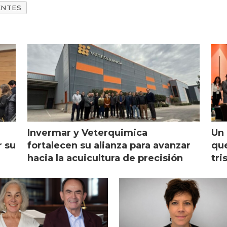
ENTES
Invermar y Veterquimica
Un 
r su
fortalecen su alianza para avanzar
que
hacia la acuicultura de precisión
tri