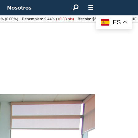
t
Nosotros
00%)
Desempleo:
9.44%
(+0.33 pts)
Bitcoin:
$64.600,08
(+2.93%)
UF:
$40.
ES