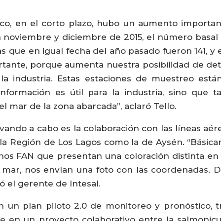
co, en el corto plazo, hubo un aumento importa
n noviembre y diciembre de 2015, el número basa
as que en igual fecha del año pasado fueron 141, y
rtante, porque aumenta nuestra posibilidad de d
a industria. Estas estaciones de muestreo están 
nformación es útil para la industria, sino que 
l mar de la zona abarcada”, aclaró Tello.
levando a cabo es la colaboración con las líneas a
en la Región de Los Lagos como la de Aysén. “Básic
unos FAN que presentan una coloración distinta en 
el mar, nos envían una foto con las coordenadas. 
ó el gerente de Intesal.
 un plan piloto 2.0 de monitoreo y pronóstico, 
e en un proyecto colaborativo entre la salmonicultu