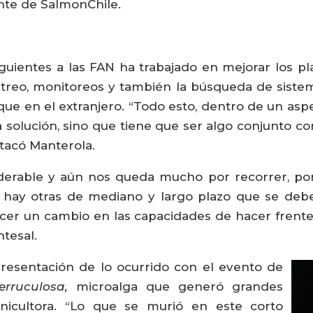
ente de SalmonChile.
guientes a las FAN ha trabajado en mejorar los pl
estreo, monitoreos y también la búsqueda de siste
que en el extranjero. “Todo esto, dentro de un as
olución, sino que tiene que ser algo conjunto con e
stacó Manterola.
derable y aún nos queda mucho por recorrer, por
o, hay otras de mediano y largo plazo que se de
cer un cambio en las capacidades de hacer frente 
ntesal.
 presentación de lo ocurrido con el evento de
Verruculosa,
microalga que generó grandes
onicultora. “Lo que se murió en este corto