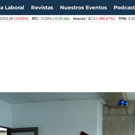
a Laboral
Revistas
Nuestros Eventos
Podcas
08
(-0.03%)
IPC:
-0.20%
(-0.50 pts)
Imacec:
$2,4
(-366.67%)
TPM:
4.50%
(0.