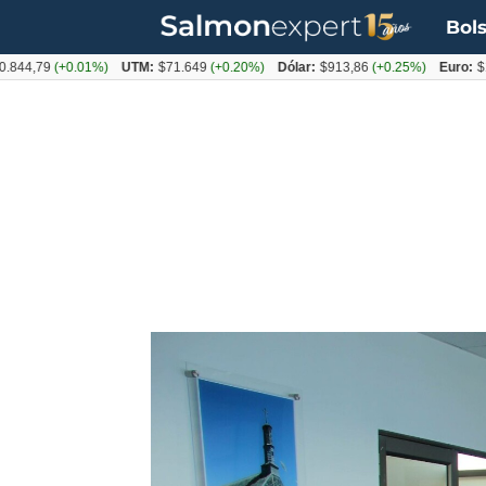
Bols
,79
(+0.01%)
UTM:
$71.649
(+0.20%)
Dólar:
$913,86
(+0.25%)
Euro:
$1053,