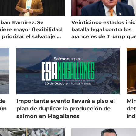
eban Ramírez: Se
Veinticinco estados inic
iere mayor flexibilidad
batalla legal contra los
 priorizar el salvataje de
aranceles de Trump qu
es
golpean al salmón
de
Importante evento llevará a piso el
Min
gún
plan de duplicar la producción de
det
salmón en Magallanes
ind