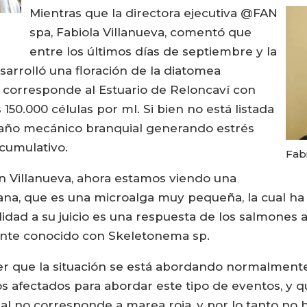
Mientras que la directora ejecutiva @FAN
spa, Fabiola Villanueva, comentó que
entre los últimos días de septiembre y la
arrolló una floración de la diatomea
e corresponde al Estuario de Reloncaví con
50.000 células por ml. Si bien no está listada
año mecánico branquial generando estrés
acumulativo.
Fabi
on Villanueva, ahora estamos viendo una
nana, que es una microalga muy pequeña, la cual h
lidad a su juicio es una respuesta de los salmones 
ente conocido con Skeletonema sp.
r que la situación se está abordando normalment
os afectados para abordar este tipo de eventos, y q
al no corresponde a marea roja, y por lo tanto no