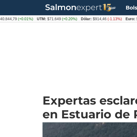
Bols
,79
(+0.01%)
UTM:
$71.649
(+0.20%)
Dólar:
$914,46
(-1.13%)
Euro:
$1054,
Expertas escla
en Estuario de 