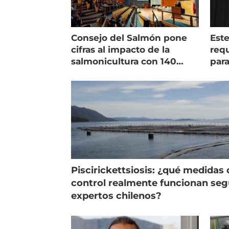
Consejo del Salmón pone
Est
cifras al impacto de la
requ
salmonicultura con 140
para
indicadores
pec
Piscirickettsiosis: ¿qué medidas 
control realmente funcionan se
expertos chilenos?