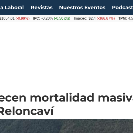
a Laboral
Revistas
Nuestros Eventos
Podcas
01
(-0.99%)
IPC:
-0.20%
(-0.50 pts)
Imacec:
$2,4
(-366.67%)
TPM:
4.50%
(0.
recen mortalidad masi
Reloncaví