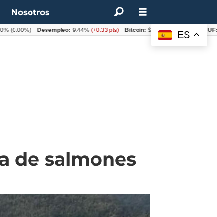
t
Nosotros
00%)
Desempleo:
9.44%
(+0.33 pts)
Bitcoin:
$62.760,11
(-1.74%)
UF:
$40.8
ES
va de salmones