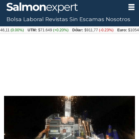
Bolsa Laboral
Revistas
Sin Escamas
Nosotros
0.00%)
UTM:
$71.649
(+0.20%)
Dólar:
$911,77
(-0.23%)
Euro:
$1054,31
(+0