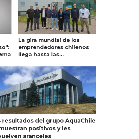
La gira mundial de los
so":
emprendedores chilenos
lema
llega hasta las
operaciones de Mowi en
Escocia
 resultados del grupo AquaChile
muestran positivos y les
uelven aranceles