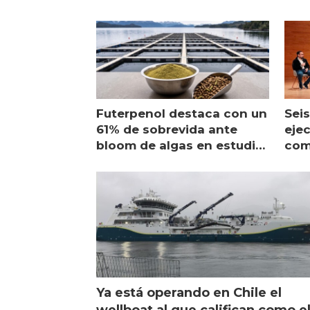
Futerpenol destaca con un
Seis
61% de sobrevida ante
ejec
bloom de algas en estudio
com
de campo
sal
Ya está operando en Chile el