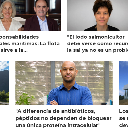
ponsabilidades
"El lodo salmonicultor
les marítimas: La flota
debe verse como recur
sirve a la
la sal ya no es un prob
monicultura entrega su
ón
s
"A diferencia de antibióticos,
Los
péptidos no dependen de bloquear
se 
una única proteína intracelular"
dev