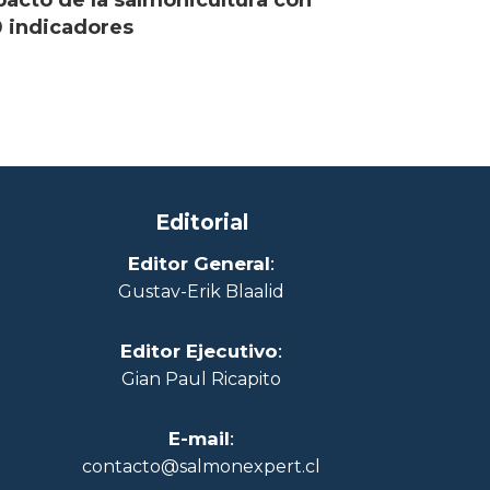
acto de la salmonicultura con
 indicadores
Editorial
Editor General
:
Gustav-Erik Blaalid
Editor Ejecutivo
:
Gian Paul Ricapito
E-mail
:
contacto@salmonexpert.cl