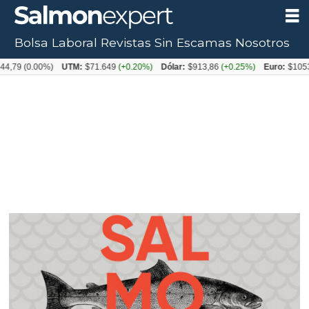
Bolsa Laboral
Revistas
Sin Escamas
Nosotros
.00%)
UTM:
$71.649
(+0.20%)
Dólar:
$913,86
(+0.25%)
Euro:
$1053,08
(-0.