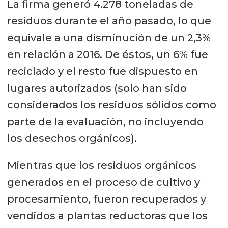
La firma generó 4.278 toneladas de
con 2016, y un 3% más de aceite de
residuos durante el año pasado, lo que
pescado. Es decir, por cada kilo de
equivale a una disminución de un 2,3%
salmón producido, se requirieron
en relación a 2016. De éstos, un 6% fue
cerca de 0,5 kg de pesca pelágica
reciclado y el resto fue dispuesto en
para producir harina y 1,7 kg para el
lugares autorizados (solo han sido
aceite, utilizados en los alimentos
considerados los residuos sólidos como
consumidos en el periodo.
parte de la evaluación, no incluyendo
los desechos orgánicos).
Mientras que los residuos orgánicos
generados en el proceso de cultivo y
procesamiento, fueron recuperados y
vendidos a plantas reductoras que los