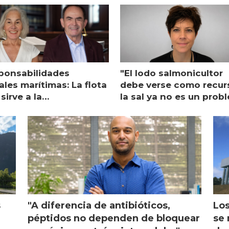
ponsabilidades
"El lodo salmonicultor
les marítimas: La flota
debe verse como recur
sirve a la
la sal ya no es un prob
monicultura entrega su
ón
s
"A diferencia de antibióticos,
Los
péptidos no dependen de bloquear
se 