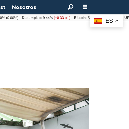
st
Nosotros
00%)
Desempleo:
9.44%
(+0.33 pts)
Bitcoin:
$64.600,08
(+2.93%)
UF:
$40.8
ES