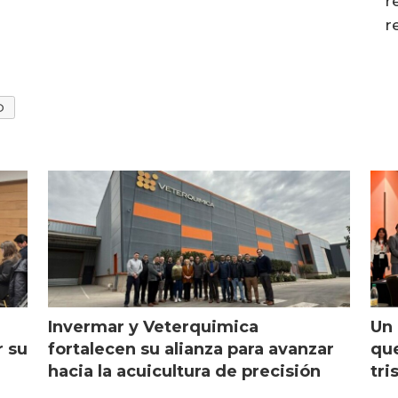
r
r
D
Invermar y Veterquimica
Un 
r su
fortalecen su alianza para avanzar
que
hacia la acuicultura de precisión
tri