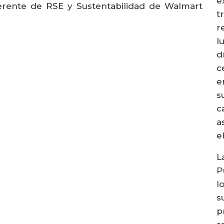
e
bgerente de RSE y Sustentabilidad de Walmart
t
r
l
d
c
e
s
c
a
e
L
P
l
s
p