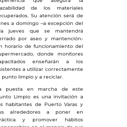
xperiencia que asegura la
razabilidad de los materiales
ecuperados. Su atención será de
unes a domingo –a excepción del
ía jueves que se mantendrá
errado por aseo y mantención-
n horario de funcionamiento del
upermercado, donde monitores
apacitados enseñarán a los
sistentes a utilizar correctamente
l punto limpio y a reciclar.
a puesta en marcha de este
unto Limpio es una invitación a
os habitantes de Puerto Varas y
us alrededores a poner en
ráctica y promover hábitos