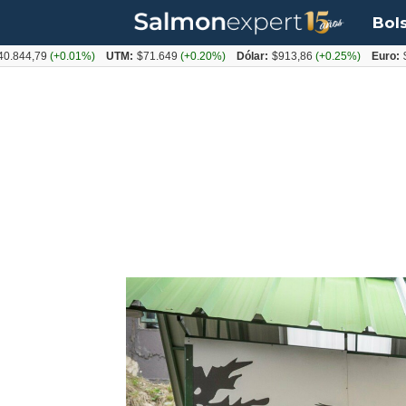
Bol
79
(+0.01%)
UTM:
$71.649
(+0.20%)
Dólar:
$913,86
(+0.25%)
Euro:
$1053,0