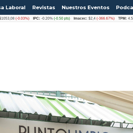
sa Laboral
Revistas
Nuestros Eventos
Podca
8
(-0.03%)
IPC:
-0.20%
(-0.50 pts)
Imacec:
$2,4
(-366.67%)
TPM:
4.50%
(0.