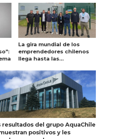
La gira mundial de los
so":
emprendedores chilenos
lema
llega hasta las
operaciones de Mowi en
Escocia
 resultados del grupo AquaChile
muestran positivos y les