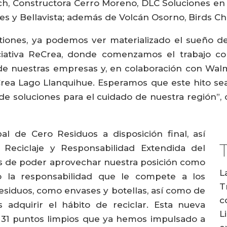
h, Constructora Cerro Moreno, DLC Soluciones en
 y Bellavista; además de Volcán Osorno, Birds Chi
ones, ya podemos ver materializado el sueño de
ciativa ReCrea, donde comenzamos el trabajo co
e nuestras empresas y, en colaboración con Walmar
eCrea Lago Llanquihue. Esperamos que este hito se
e soluciones para el cuidado de nuestra región”, c
al de Cero Residuos a disposición final, así
eciclaje y Responsabilidad Extendida del
s de poder aprovechar nuestra posición como
L
o la responsabilidad que le compete a los
T
esiduos, como envases y botellas, así como de
c
es adquirir el hábito de reciclar. Esta nueva
L
de 31 puntos limpios que ya hemos impulsado a