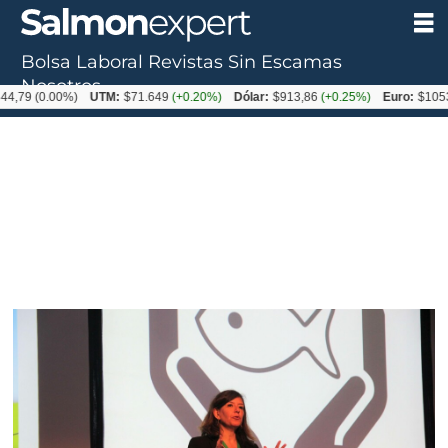
Bolsa Laboral
Revistas
Sin Escamas
Nosotros
(0.00%)
UTM:
$71.649
(+0.20%)
Dólar:
$913,86
(+0.25%)
Euro:
$1053,08
(-