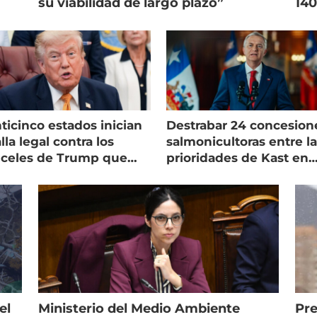
su viabilidad de largo plazo”
140
ticinco estados inician
Destrabar 24 concesion
lla legal contra los
salmonicultoras entre l
nceles de Trump que
prioridades de Kast en
pean al salmón
Magallanes
el
Ministerio del Medio Ambiente
Pre