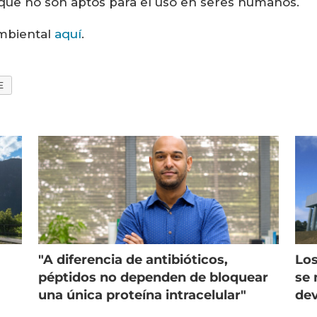
s que no son aptos para el uso en seres humanos.
ambiental
aquí
.
E
"A diferencia de antibióticos,
Los
péptidos no dependen de bloquear
se 
una única proteína intracelular"
dev