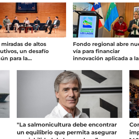
 miradas de altos
Fondo regional abre nu
utivos, un desafío
vía para financiar
ún para la
innovación aplicada a la
onicultura chilena
salmonicultura
"La salmonicultura debe encontrar
Con
un equilibrio que permita asegurar
imp