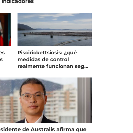
 indicadores
es
Piscirickettsiosis: ¿qué
as
medidas de control
realmente funcionan según
expertos chilenos?
sidente de Australis afirma que