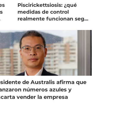
es
Piscirickettsiosis: ¿qué
as
medidas de control
realmente funcionan según
expertos chilenos?
sidente de Australis afirma que
anzaron números azules y
carta vender la empresa