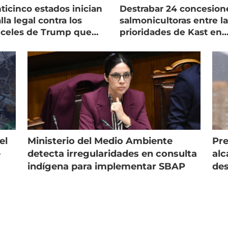
ticinco estados inician
Destrabar 24 concesion
lla legal contra los
salmonicultoras entre l
nceles de Trump que
prioridades de Kast en
pean al salmón
Magallanes
el
Ministerio del Medio Ambiente
Pre
e
detecta irregularidades en consulta
alc
indígena para implementar SBAP
des