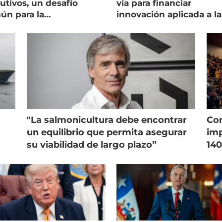
utivos, un desafío
vía para financiar
ún para la
innovación aplicada a la
onicultura chilena
salmonicultura
"La salmonicultura debe encontrar
Con
un equilibrio que permita asegurar
imp
su viabilidad de largo plazo”
140