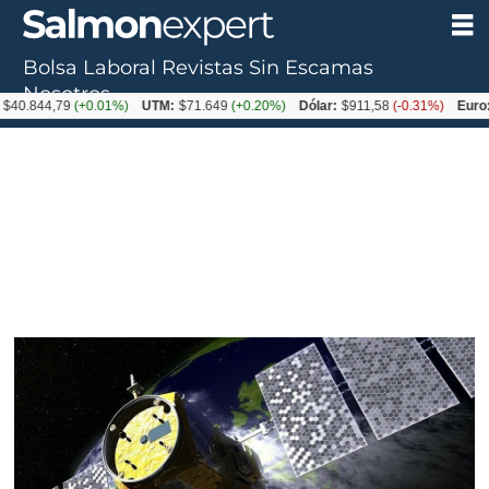
Bolsa Laboral
Revistas
Sin Escamas
Nosotros
4,79
(+0.01%)
UTM:
$71.649
(+0.20%)
Dólar:
$911,58
(-0.31%)
Euro:
$1053