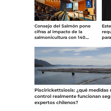
Consejo del Salmón pone
Est
cifras al impacto de la
requ
salmonicultura con 140
para
indicadores
pec
Piscirickettsiosis: ¿qué medidas 
control realmente funcionan se
expertos chilenos?