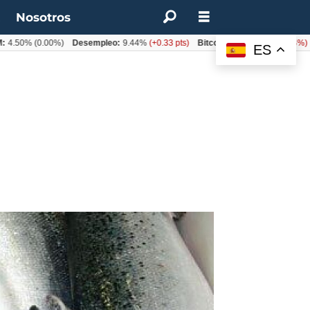
t
Nosotros
50%
(0.00%)
Desempleo:
9.44%
(+0.33 pts)
Bitcoin:
$62.760,11
(-1.74%)
UF:
ES