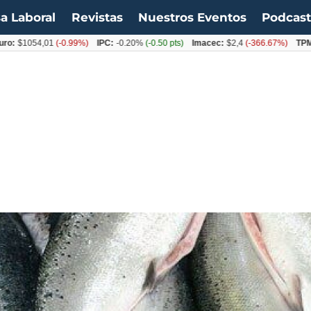
a Laboral
Revistas
Nuestros Eventos
Podcas
$1054,01
(-0.99%)
IPC:
-0.20%
(-0.50 pts)
Imacec:
$2,4
(-366.67%)
TPM:
4.