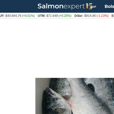
Bols
40.844,79
(+0.01%)
UTM:
$71.649
(+0.20%)
Dólar:
$914,46
(-1.13%)
Euro: