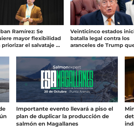
eban Ramírez: Se
Veinticinco estados inic
iere mayor flexibilidad
batalla legal contra los
 priorizar el salvataje de
aranceles de Trump qu
es
golpean al salmón
de
Importante evento llevará a piso el
Min
gún
plan de duplicar la producción de
det
salmón en Magallanes
ind