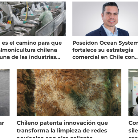
 es el camino para que
Poseidon Ocean Syste
almonicultura chilena
fortalece su estrategia
una de las industrias
comercial en Chile con
 seguras
nuevo gerente
ar
Chileno patenta innovación que
Con
s
transforma la limpieza de redes
sil