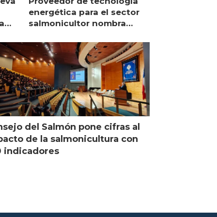
ueva
Proveedor de tecnología
energética para el sector
a
salmonicultor nombra
managing director en Chile
sejo del Salmón pone cifras al
acto de la salmonicultura con
 indicadores