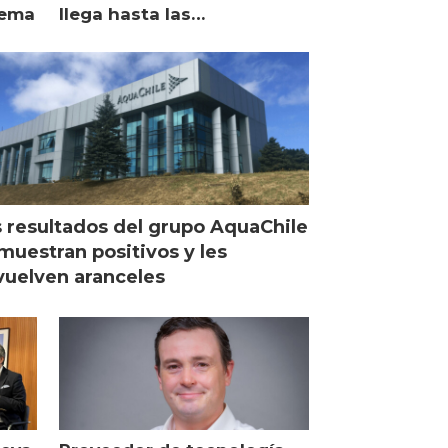
lema
llega hasta las
operaciones de Mowi en
Escocia
 resultados del grupo AquaChile
muestran positivos y les
uelven aranceles