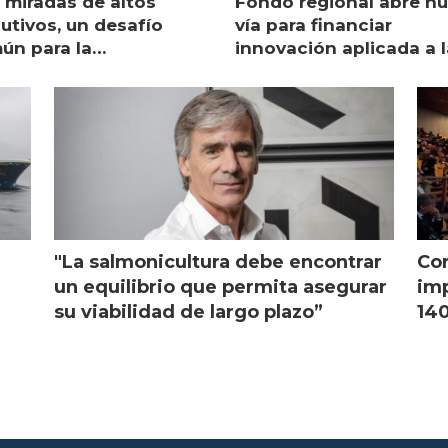
 miradas de altos
Fondo regional abre n
utivos, un desafío
vía para financiar
ún para la
innovación aplicada a l
monicultura chilena
salmonicultura
"La salmonicultura debe encontrar
Con
l
un equilibrio que permita asegurar
imp
su viabilidad de largo plazo”
140