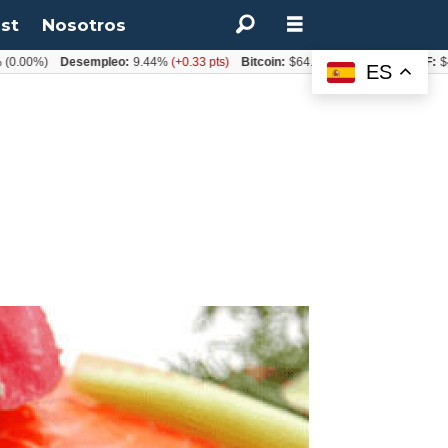
st
Nosotros
%)
Desempleo:
9.44%
(+0.33 pts)
Bitcoin:
$64.600,08
(+2.93%)
UF:
$40.844
ES