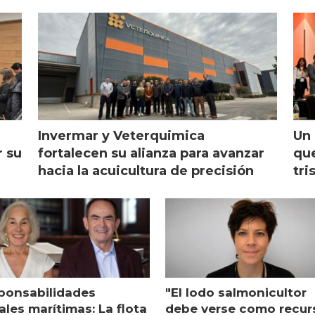
Invermar y Veterquimica
Un 
r su
fortalecen su alianza para avanzar
que
hacia la acuicultura de precisión
tri
ponsabilidades
"El lodo salmonicultor
les marítimas: La flota
debe verse como recur