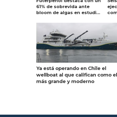
Futerpenol destaca con un
Seis
61% de sobrevida ante
ejec
bloom de algas en estudio
com
de campo
sal
Ya está operando en Chile el
wellboat al que califican como e
más grande y moderno