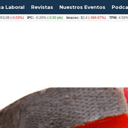
sa Laboral
Revistas
Nuestros Eventos
Podca
-0.03%)
IPC:
-0.20%
(-0.50 pts)
Imacec:
$2,4
(-366.67%)
TPM:
4.50%
(0.00