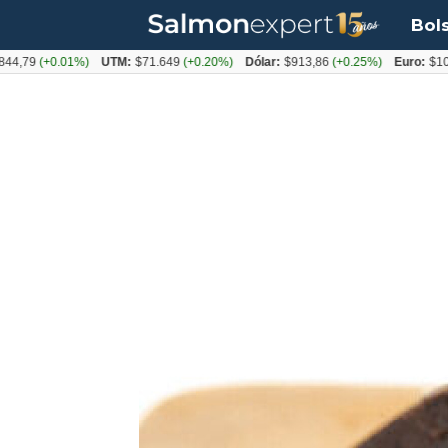
Bol
(+0.01%)
UTM:
$71.649
(+0.20%)
Dólar:
$913,86
(+0.25%)
Euro:
$1053,08
(