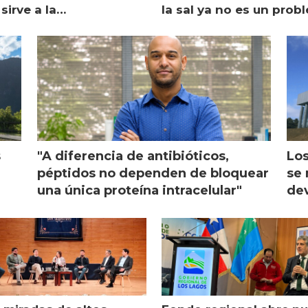
sirve a la
la sal ya no es un prob
monicultura entrega su
ón
s
"A diferencia de antibióticos,
Los
péptidos no dependen de bloquear
se 
una única proteína intracelular"
dev