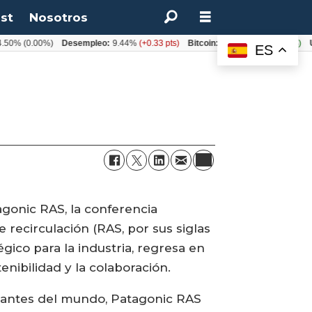
st
Nosotros
.50%
(0.00%)
Desempleo:
9.44%
(+0.33 pts)
Bitcoin:
$64.600,08
(+2.93%)
U
ES
agonic RAS, la conferencia
 recirculación (RAS, por sus siglas
gico para la industria, regresa en
enibilidad y la colaboración.
rtantes del mundo, Patagonic RAS