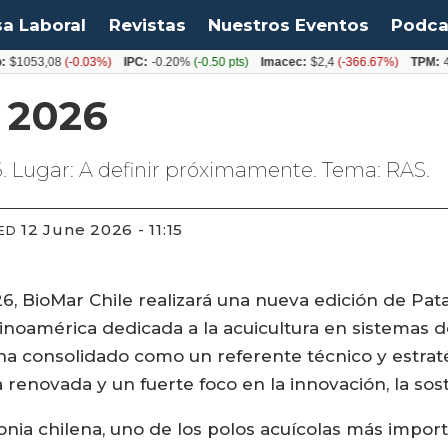
sa Laboral
Revistas
Nuestros Eventos
Podca
$1053,08
(-0.03%)
IPC:
-0.20%
(-0.50 pts)
Imacec:
$2,4
(-366.67%)
TPM:
4
 2026
. Lugar: A definir próximamente. Tema: RAS.
12 June 2026 - 11:15
ED
, BioMar Chile realizará una nueva edición de Pat
inoamérica dedicada a la acuicultura en sistemas de
 ha consolidado como un referente técnico y estraté
renovada y un fuerte foco en la innovación, la sost
gonia chilena, uno de los polos acuícolas más impo