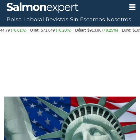
Bolsa Laboral
Revistas
Sin Escamas
Nosotros
(+0.01%)
UTM:
$71.649
(+0.20%)
Dólar:
$913,86
(+0.25%)
Euro:
$1053,08
(