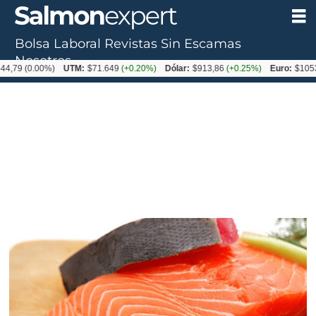
Bolsa Laboral
Revistas
Sin Escamas
Nosotros
0.00%)
UTM:
$71.649
(+0.20%)
Dólar:
$913,86
(+0.25%)
Euro:
$1053,08
(-