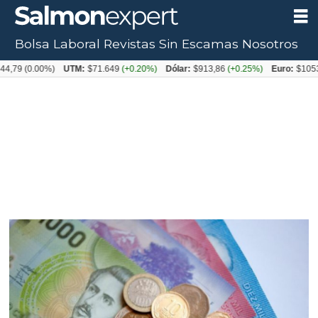
Bolsa Laboral
Revistas
Sin Escamas
Nosotros
0.00%)
UTM:
$71.649
(+0.20%)
Dólar:
$913,86
(+0.25%)
Euro:
$1053,08
(-0