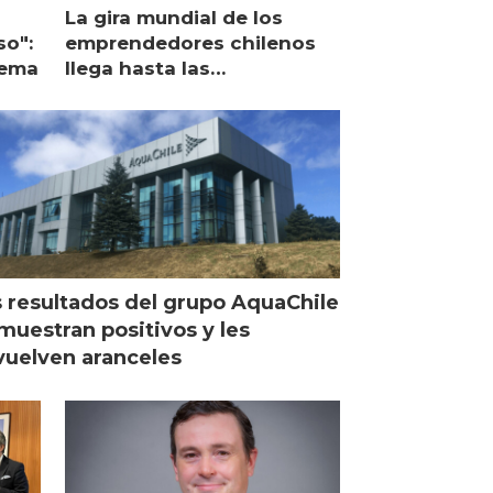
La gira mundial de los
so":
emprendedores chilenos
lema
llega hasta las
operaciones de Mowi en
Escocia
 resultados del grupo AquaChile
muestran positivos y les
uelven aranceles