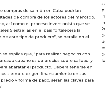
s
p
as de compras de salmón en Cuba podrían
i
ltades de compra de los actores del mercado.
i
mo, así como el proceso inversionista que se
2
les 5 estrellas en el país fortalecerá la
d
 de este tipo de producto”, se detalla en el
d
e
 se explica que, “para realizar negocios con
d
rcado cubano es de precios sobre calidad, y
l
para abaratar el producto. Deberá tenerse en
nos siempre exigen financiamiento en sus
 precio y forma de pago, serán las claves para
”.