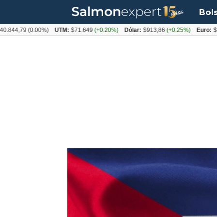
Bol
79
(0.00%)
UTM:
$71.649
(+0.20%)
Dólar:
$913,86
(+0.25%)
Euro:
$1053,0