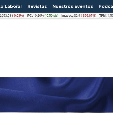
sa Laboral
Revistas
Nuestros Eventos
Podca
8
(-0.03%)
IPC:
-0.20%
(-0.50 pts)
Imacec:
$2,4
(-366.67%)
TPM:
4.50%
(0.0