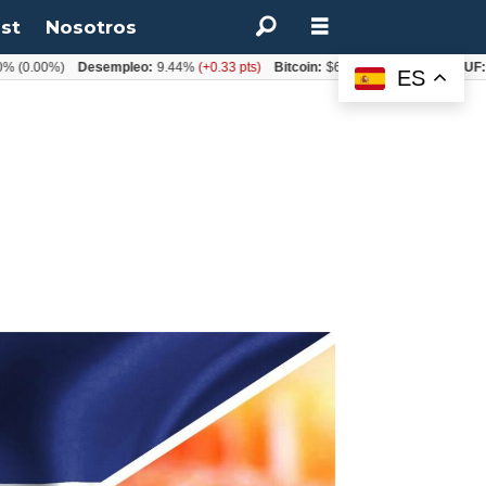
st
Nosotros
0%)
Desempleo:
9.44%
(+0.33 pts)
Bitcoin:
$64.600,08
(+2.93%)
UF:
$40.84
ES