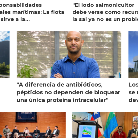
ponsabilidades
"El lodo salmonicultor
les marítimas: La flota
debe verse como recur
sirve a la
la sal ya no es un prob
monicultura entrega su
ón
s
"A diferencia de antibióticos,
Los
péptidos no dependen de bloquear
se 
una única proteína intracelular"
dev