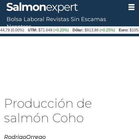
Bolsa Laboral
Revistas
Sin Escamas
Nosotros
79
(0.00%)
UTM:
$71.649
(+0.20%)
Dólar:
$913,86
(+0.25%)
Euro:
$1053,08
Producción de
salmón Coho
Rodrigo
Orrego