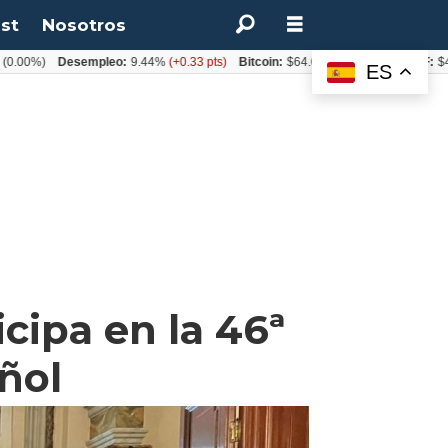
st
Nosotros
00%)
Desempleo:
9.44%
(+0.33 pts)
Bitcoin:
$64.600,08
(+2.93%)
UF:
$40.
ES
cipa en la 46ª
ñol