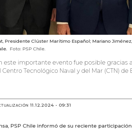
at, Presidente Clúster Marítimo Español; Mariano Jiménez,
ile.
Foto: PSP Chile.
n este importante evento fue posible gracias 
l Centro Tecnológico Naval y del Mar (CTN) de
11.12.2024 - 09:31
CTUALIZACIÓN
a, PSP Chile informó de su reciente participación