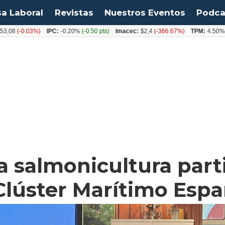
sa Laboral
Revistas
Nuestros Eventos
Podca
08
(-0.03%)
IPC:
-0.20%
(-0.50 pts)
Imacec:
$2,4
(-366.67%)
TPM:
4.50%
(0.
a salmonicultura parti
Clúster Marítimo Espa