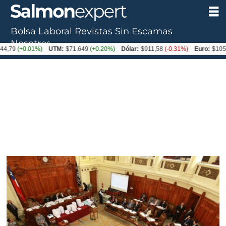
Bolsa Laboral
Revistas
Sin Escamas
Nosotros
0.01%)
UTM:
$71.649
(+0.20%)
Dólar:
$911,58
(-0.31%)
Euro:
$1053,36
(-0