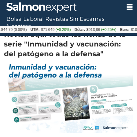
Bolsa Laboral
Revistas
Sin Escamas
Descargas
Nosotros
844,79
(0.00%)
UTM:
$71.649
(+0.20%)
Dólar:
$913,86
(+0.25%)
Euro:
$10
Revisa aquí todas las fichas de la
serie "Inmunidad y vacunación:
del patógeno a la defensa"