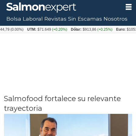
Bolsa Laboral
Revistas
Sin Escamas
Nosotros
0.00%)
UTM:
$71.649
(+0.20%)
Dólar:
$913,86
(+0.25%)
Euro:
$1053,08
(-0
Salmofood fortalece su relevante
trayectoria