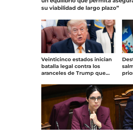
un equilibrio que permita asegur
su viabilidad de largo plazo”
Veinticinco estados inician
Des
batalla legal contra los
salm
aranceles de Trump que
prio
golpean al salmón
Mag