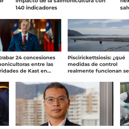
ar
impacto de la salmonicultura con
fle
140 indicadores
sal
trabar 24 concesiones
Piscirickettsiosis: ¿qué
onicultoras entre las
medidas de control
ridades de Kast en
realmente funcionan s
allanes
expertos chilenos?