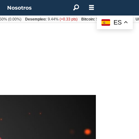
t
Nosotros
(0.00%)
Desempleo:
9.44%
(+0.33 pts)
Bitcoin:
$64.600,08
(+2.93%)
UF:
$4
ES