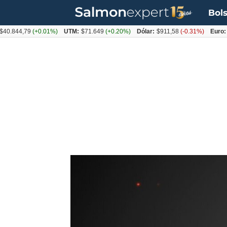
Bols
844,79
(+0.01%)
UTM:
$71.649
(+0.20%)
Dólar:
$911,58
(-0.31%)
Euro:
$10