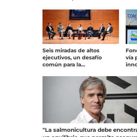
Seis miradas de altos
Fon
ejecutivos, un desafío
vía 
común para la
inno
salmonicultura chilena
sal
"La salmonicultura debe encontr