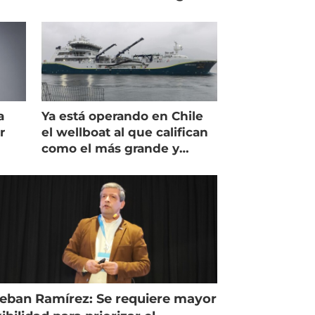
a
Ya está operando en Chile
r
el wellboat al que califican
como el más grande y
hile
moderno
eban Ramírez: Se requiere mayor