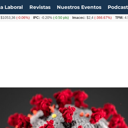
a Laboral
Revistas
Nuestros Eventos
Podcas
53,36
(-0.06%)
IPC:
-0.20%
(-0.50 pts)
Imacec:
$2,4
(-366.67%)
TPM:
4.50%