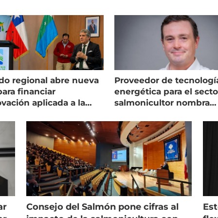
do regional abre nueva
Proveedor de tecnologí
para financiar
energética para el secto
vación aplicada a la
salmonicultor nombra
monicultura
managing director en C
ar
Consejo del Salmón pone cifras al
Est