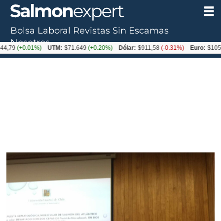
Bolsa Laboral
Revistas
Sin Escamas
Nosotros
+0.01%)
UTM:
$71.649
(+0.20%)
Dólar:
$911,58
(-0.31%)
Euro:
$1053,36
(-