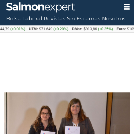
Bolsa Laboral
Revistas
Sin Escamas
Nosotros
+0.01%)
UTM:
$71.649
(+0.20%)
Dólar:
$913,86
(+0.25%)
Euro:
$1053,08
(-