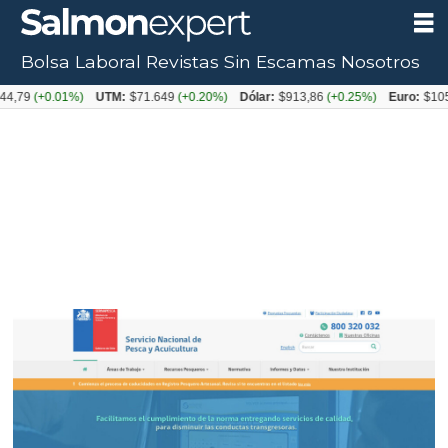
Bolsa Laboral
Revistas
Sin Escamas
Nosotros
+0.01%)
UTM:
$71.649
(+0.20%)
Dólar:
$913,86
(+0.25%)
Euro:
$1053,08
(-