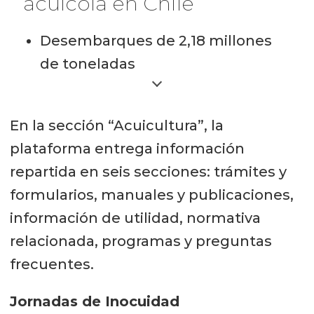
acuícola en Chile
Desembarques de 2,18 millones
de toneladas
Producción acuícola de 1,15
milones de toneladas
En la sección “Acuicultura”, la
366 plantas de proceso
plataforma entrega información
repartida en seis secciones: trámites y
46.284 certificados sanitarios
formularios, manuales y publicaciones,
53.923 operaciones de
información de utilidad, normativa
exportación
relacionada, programas y preguntas
Total de exportaciones: 1.219.664
frecuentes.
toneladas que se traducen en US$
Jornadas de Inocuidad
6.280 millones