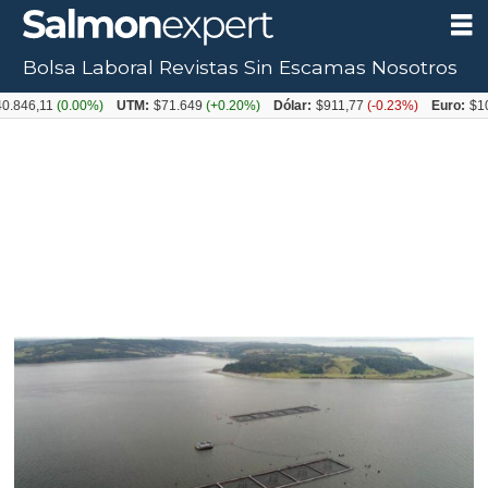
Bolsa Laboral
Revistas
Sin Escamas
Nosotros
11
(0.00%)
UTM:
$71.649
(+0.20%)
Dólar:
$911,77
(-0.23%)
Euro:
$1054,31