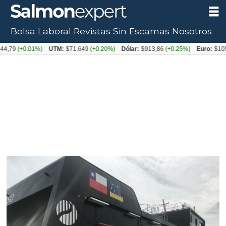
Bolsa Laboral
Revistas
Sin Escamas
Nosotros
+0.01%)
UTM:
$71.649
(+0.20%)
Dólar:
$913,86
(+0.25%)
Euro:
$1053,08
(