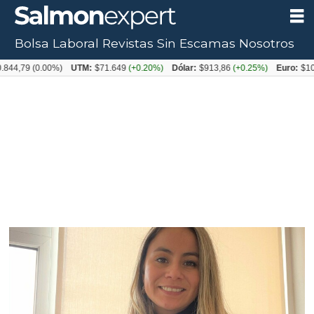
Bolsa Laboral
Revistas
Sin Escamas
Nosotros
Tag:
844,79
(0.00%)
UTM:
$71.649
(+0.20%)
Dólar:
$913,86
(+0.25%)
Euro:
$105
aguas