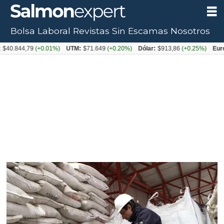
Bolsa Laboral
Revistas
Sin Escamas
Nosotros
Tag:
$40.844,79
(+0.01%)
UTM:
$71.649
(+0.20%)
Dólar:
$913,86
(+0.25%)
Euro
anchoveta