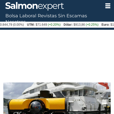
Bolsa Laboral
Revistas
Sin Escamas
Tag:
Nosotros
.844,79
(0.00%)
UTM:
$71.649
(+0.20%)
Dólar:
$913,86
(+0.25%)
Euro:
$10
aquarov