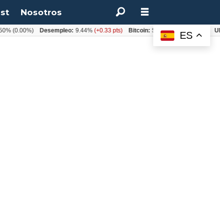
st
Nosotros
50%
(0.00%)
Desempleo:
9.44%
(+0.33 pts)
Bitcoin:
$64.600,08
(+2.93%)
UF
ES