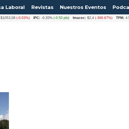
sa Laboral
Revistas
Nuestros Eventos
Podca
$1053,08
(-0.03%)
IPC:
-0.20%
(-0.50 pts)
Imacec:
$2,4
(-366.67%)
TPM:
4.