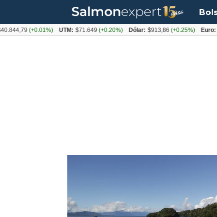
Bol
40.844,79
(+0.01%)
UTM:
$71.649
(+0.20%)
Dólar:
$913,86
(+0.25%)
Euro:
Tag:
conflicto
socioambiental