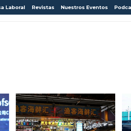
sa Laboral
Revistas
Nuestros Eventos
Podca
Euro:
$1053,08
(-0.03%)
IPC:
-0.20%
(-0.50 pts)
Imacec:
$2,4
(-366.67%)
TP