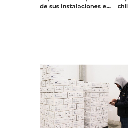
de sus instalaciones en
chi
el Biobío
pa