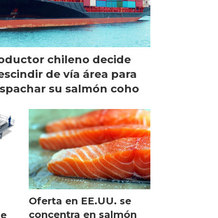
oductor chileno decide
escindir de vía área para
spachar su salmón coho
Oferta en EE.UU. se
concentra en salmón
de