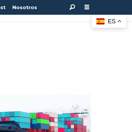
st
Nosotros
M:
4.50%
(0.00%)
Desempleo:
9.44%
(+0.33 pts)
Bitcoin:
$64.600,08
(+2.93%
ES