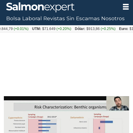
Bolsa Laboral
Revistas
Sin Escamas
Nosotros
Tag:
844,79
(+0.01%)
UTM:
$71.649
(+0.20%)
Dólar:
$913,86
(+0.25%)
Euro:
$1
crustáceos