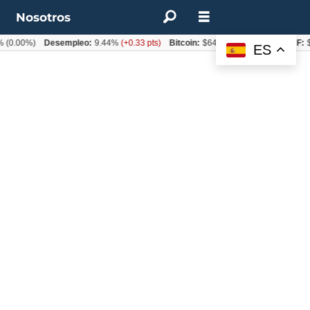
t
Nosotros
(0.00%)
Desempleo:
9.44%
(+0.33 pts)
Bitcoin:
$64.600,08
(+2.93%)
UF:
$
ES