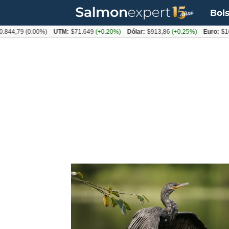
Bols
.844,79
(0.00%)
UTM:
$71.649
(+0.20%)
Dólar:
$913,86
(+0.25%)
Euro:
$10
Tag:
deceso