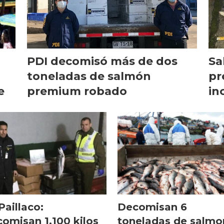
PDI decomisó más de dos
Sa
toneladas de salmón
pr
e
premium robado
in
Paillaco:
Decomisan 6
omisan 1.100 kilos
toneladas de salmo