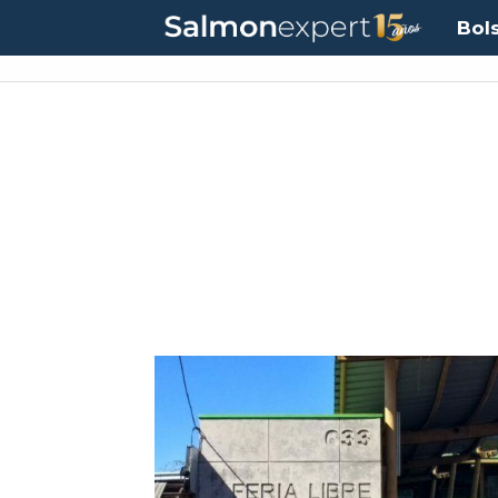
Bol
Tag:
decomiso