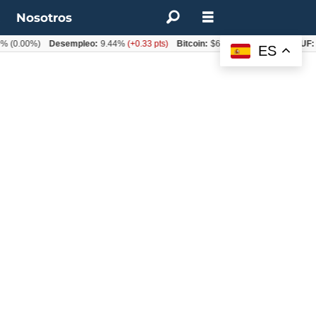
t
Nosotros
%
(0.00%)
Desempleo:
9.44%
(+0.33 pts)
Bitcoin:
$64.600,08
(+2.93%)
UF:
ES