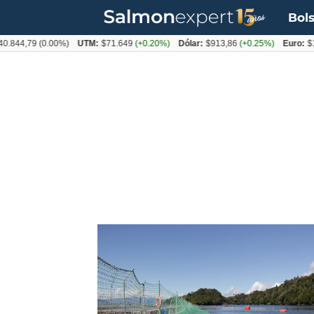
Bols
0.844,79
(0.00%)
UTM:
$71.649
(+0.20%)
Dólar:
$913,86
(+0.25%)
Euro:
$1
Tag:
ear