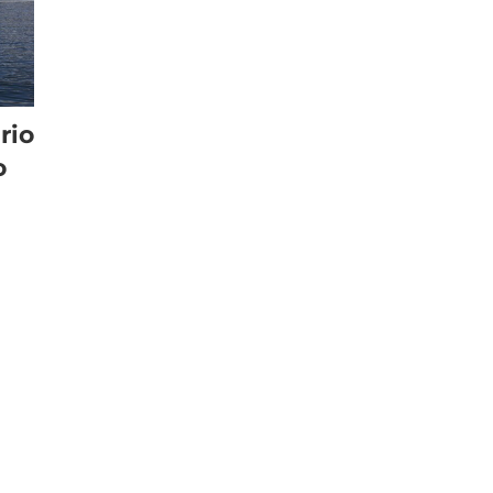
rio
o