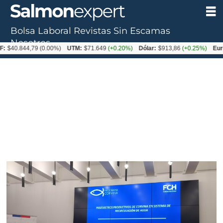
Bolsa Laboral
Revistas
Sin Escamas
Tag:
Nosotros
:
$40.844,79
(0.00%)
UTM:
$71.649
(+0.20%)
Dólar:
$913,86
(+0.25%)
Euro
erizo