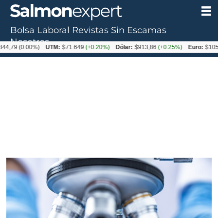
Bolsa Laboral
Revistas
Sin Escamas
Tag:
Nosotros
44,79
(0.00%)
UTM:
$71.649
(+0.20%)
Dólar:
$913,86
(+0.25%)
Euro:
$1053
frontera