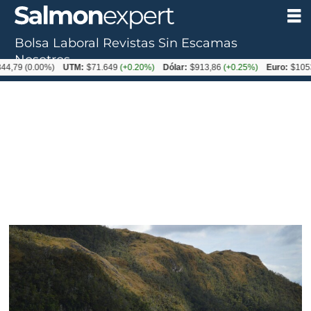
Bolsa Laboral
Revistas
Sin Escamas
Tag:
Nosotros
4,79
(0.00%)
UTM:
$71.649
(+0.20%)
Dólar:
$913,86
(+0.25%)
Euro:
$1053,
irregularidades