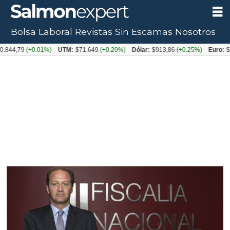
Bolsa Laboral
Revistas
Sin Escamas
Nosotros
Tag:
.844,79
(+0.01%)
UTM:
$71.649
(+0.20%)
Dólar:
$913,86
(+0.25%)
Euro:
$1
libre
competencia