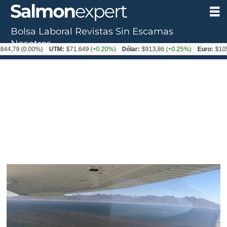
Bolsa Laboral
Revistas
Sin Escamas
Tag:
Nosotros
844,79
(0.00%)
UTM:
$71.649
(+0.20%)
Dólar:
$913,86
(+0.25%)
Euro:
$105
mancha