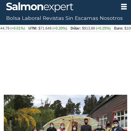
Bolsa Laboral
Revistas
Sin Escamas
Nosotros
Tag:
44,79
(+0.01%)
UTM:
$71.649
(+0.20%)
Dólar:
$913,86
(+0.25%)
Euro:
$105
nodo
chile